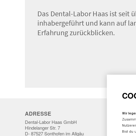
CO
ADRESSE
KONTA
Wir lege
Zusamm
Dental-Labor Haas GmbH
T +49 (0)
Nutzerer
Hindelanger Str. 7
F +49 (0)
Bist du 
D- 87527 Sonthofen im Allgäu
dentallab