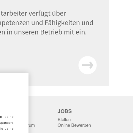
SITEMAP
JOBS
m deine
tartseite
Stellen
zupassen.
Leistungsspektrum
Online Bewerben
tte deine
ir über uns