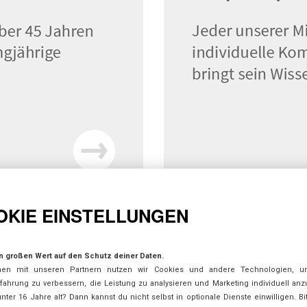
OKIE EINSTELLUNGEN
KTDATEN
RECHTLICHES
n großen Wert auf den Schutz deiner Daten.
en mit unseren Partnern nutzen wir Cookies und andere Technologien, u
 83 21 / 32 62
Impressum
S
fahrung zu verbessern, die Leistung zu analysieren und Marketing individuell an
 83 21 / 89 224
Datenschutz
unter 16 Jahre alt? Dann kannst du nicht selbst in optionale Dienste einwilligen. Bi
or.haas@t-online.de
E-Mail Datenschutz
W